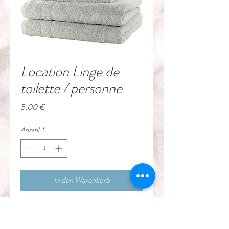
Location Linge de
toilette / personne
Preis
5,00 €
Anzahl
*
In den Warenkorb
Location d'une grande serviette 
de qualité professionelle pour 