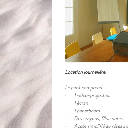
Location journalière.
Le pack comprend:
·       1 video-projecteur
·       
1 écran
·       
1 paperboard
·
       Des c
rayons, Bloc notes
·       
Accès simplifié au réseau 