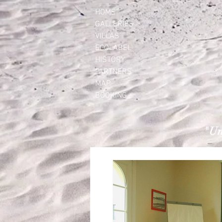
HOME
GALLERIES
VILLAS
ECOLABEL
HISTORY
PARTNERS
MAP
BOOKING
"Un