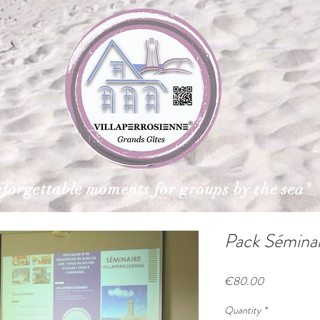
forgettable moments for groups by the sea"
Pack Séminai
Price
€80.00
Quantity
*