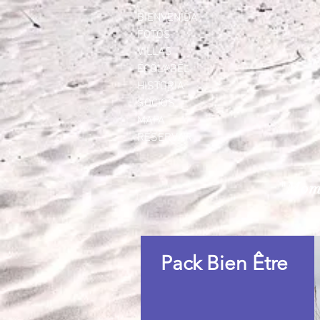
BIENVENIDA
FOTOS
VILLAS
ECOLABEL
HISTORIA
SOCIOS
MAPA
RESERVAR
"Mome
Pack Bien Être