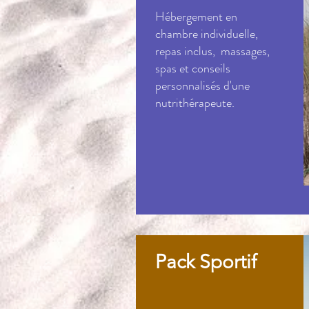
Hébergement en
chambre individuelle,
repas inclus, massages,
spas et conseils
personnalisés d'une
nutrithérapeute.
Pack Sportif