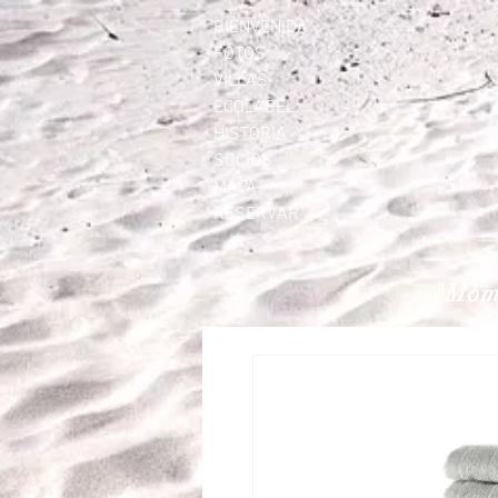
BIENVENIDA
FOTOS
VILLAS
ECOLABEL
HISTORIA
SOCIOS
MAPA
RESERVAR
"Mome