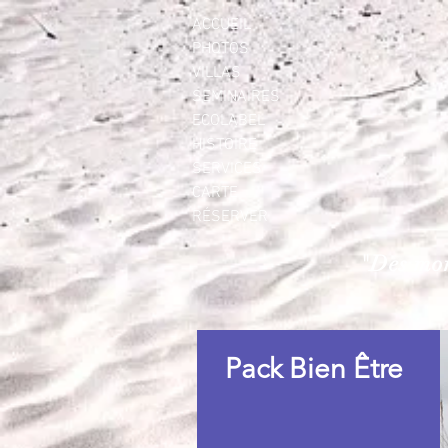
ACCUEIL
PHOTOS
VILLAS
SEMINAIRES
ECOLABEL
HISTOIRE
SERVICES
CARTE
RÉSERVER
"Des mom
Pack Bien Être