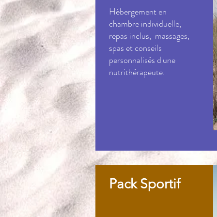
Hébergement en
chambre individuelle,
repas inclus, massages,
spas et conseils
personnalisés d'une
nutrithérapeute.
Pack Sportif