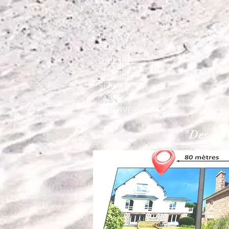
ACCUEIL
PHOTOS
VILLAS
SEMINAIRES
ECOLABEL
HISTOIRE
SERVICES
CARTE
RÉSERVER
"Des mom