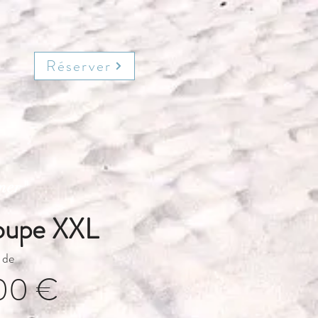
Réserver
mer"
oupe XXL
 de
00 €