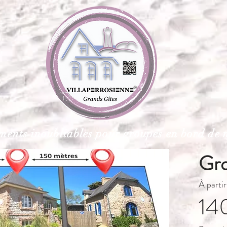
ents inoubliables pour groupes en bord de 
Gr
À partir
14