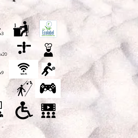
t
x3
x20
x9